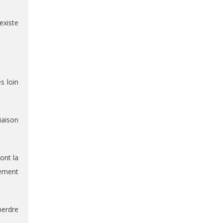
existe
s loin
iaison
ont la
tement
perdre