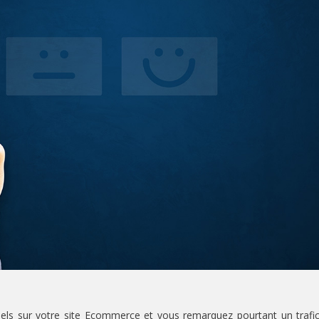
ntiels sur votre site Ecommerce et vous remarquez pourtant un trafi