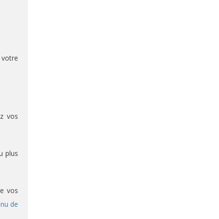
 votre
ez vos
u plus
de vos
enu de