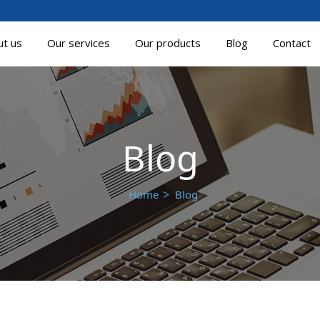
ut us
Our services
Our products
Blog
Contact
Blog
Home
Blog