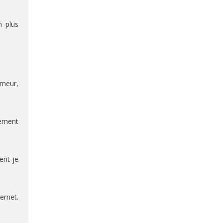
n plus
umeur,
lement
ent je
ernet.