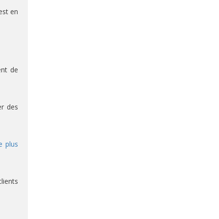
est en
ent de
er des
re plus
lients