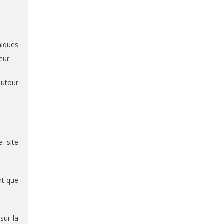
niques
eur.
autour
e site
nt que
sur la