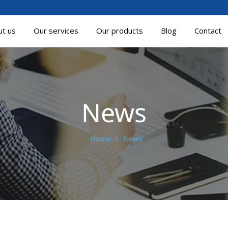
ut us
Our services
Our products
Blog
Contact
News
Home
News